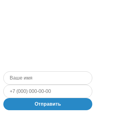
Портфолио
Шоурум
Монтаж
Сравнение оборудования
О бренде
Контакты
Понедельник - Воскресенье
09.00 - 21.00
Отправить
Запишитесь
на консультацию
Заполните форму и наш специалист по