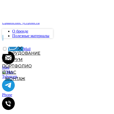
M12UV
PG6UV/12UV
S18UV
Universe
Сравнение устройств
О бренде
Полезные материалы
Mail
Max
Telegram
Phone