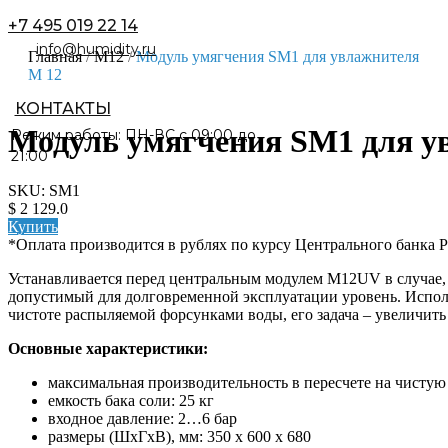
+7 495 019 22 14
Главная
/
M12
/
Модуль умягчения SM1 для увлажнителя
M 12
Модуль умягчения SM1 для у
Режим работы: ПН-ВС с 09:00 до
21:00
SKU: SM1
$ 2 129.0
Купить
*Оплата производится в рублях по курсу Центрального банка 
Устанавливается перед центральным модулем M12UV в случае,
допустимый для долговременной эксплуатации уровень. Исполь
чистоте распыляемой форсунками воды, его задача – увеличи
Основные характеристики:
максимальная производительность в пересчете на чистую 
емкость бака соли: 25 кг
входное давление: 2…6 бар
размеры (ШхГхВ), мм: 350 х 600 х 680