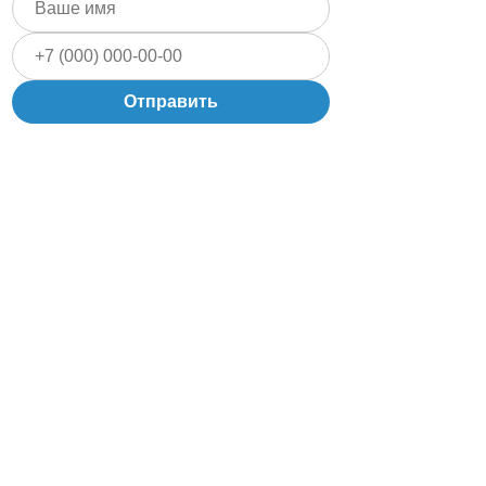
Отправить
Запишитесь
на консультацию
Заполните форму и наш специалист по
увлажнению свяжется с вами.
Политика конфиденциальности
Карта сайта