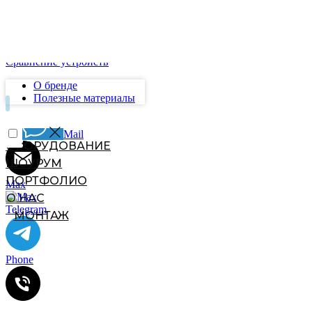
M12UV
PG6UV/12UV
S18UV
Universe
Сравнение устройств
О бренде
Полезные материалы
Mail
Max
Telegram
Phone