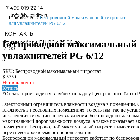
+7 495 019 22 14
Главная
/
PG
/
Беспроводной максимальный гигростат
для увлажнителей PG 6/12
Беспроводной максимальный 
Режим работы: ПН-ВС с 09:00 до
21:00
увлажнителей PG 6/12
SKU: Беспроводной максимальный гигростат
$ 575.0
Нет в наличии
Купить
*Оплата производится в рублях по курсу Центрального банка 
Электронный ограничитель влажности воздуха в помещении. 
влажность в неосновных помещениях, то есть там, где не устан
исключения ситуации переувлажнения. Беспроводной максимал
максимальный порог влажности воздуха, а также показывает а
помещении. Беспроводной максимальный гигростат имеет сенс
через некоторое время без использования.
Беспроводной максимальный гигростат работает по беспроводн