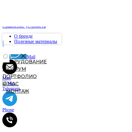
M12UV
PG6UV/12UV
S18UV
Universe
Сравнение устройств
О бренде
Полезные материалы
Mail
Max
Telegram
Phone