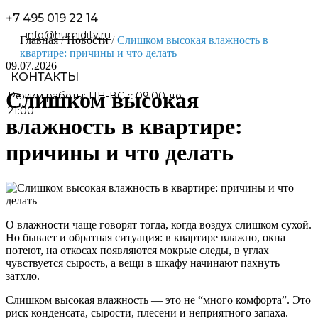
+7 495 019 22 14
Главная
/
Новости
/
Слишком высокая влажность в
квартире: причины и что делать
09.07.2026
Слишком высокая
Режим работы: ПН-ВС с 09:00 до
21:00
влажность в квартире:
причины и что делать
О влажности чаще говорят тогда, когда воздух слишком сухой.
Но бывает и обратная ситуация: в квартире влажно, окна
потеют, на откосах появляются мокрые следы, в углах
чувствуется сырость, а вещи в шкафу начинают пахнуть
затхло.
Слишком высокая влажность — это не “много комфорта”. Это
риск конденсата, сырости, плесени и неприятного запаха.