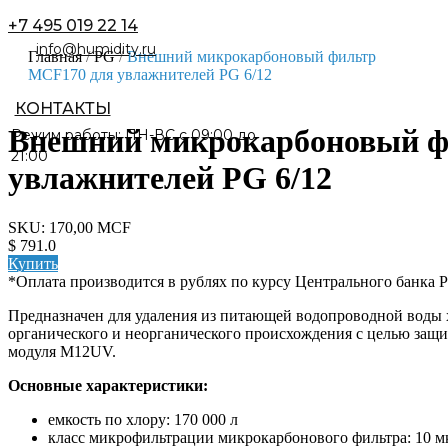
+7 495 019 22 14
Главная
/
PG
/
Внешний микрокарбоновый фильтр
MCF170 для увлажнителей PG 6/12
Внешний микрокарбоновый ф
Режим работы: ПН-ВС с 09:00 до
21:00
увлажнителей PG 6/12
SKU: 170,00 MCF
$ 791.0
Купить
*Оплата производится в рублях по курсу Центрального банка 
Предназначен для удаления из питающей водопроводной воды х
органического и неорганического происхождения с целью защ
модуля M12UV.
Основные характеристики:
емкость по хлору: 170 000 л
класс микрофильтрации микрокарбонового фильтра: 10 м