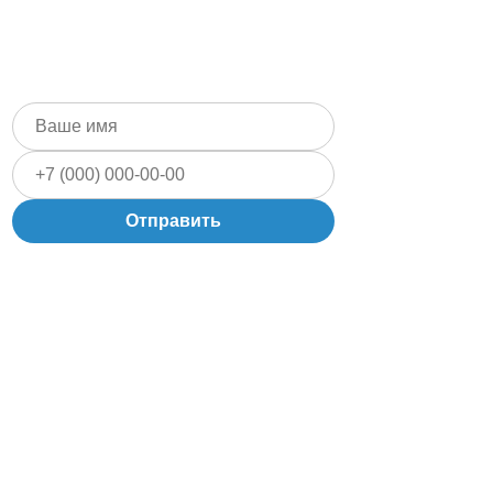
Понедельник - Воскресенье
09.00 - 21.00
Отправить
Запишитесь
на консультацию
Заполните форму и наш специалист по
увлажнению свяжется с вами.
Политика конфиденциальности
Карта сайта