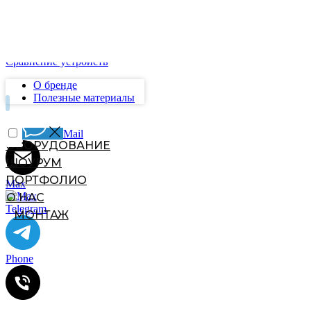
M12UV
PG6UV/12UV
S18UV
Universe
Сравнение устройств
О бренде
Полезные материалы
Mail
Max
Telegram
Phone